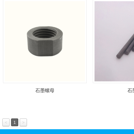
石墨螺母
石
<
1
>