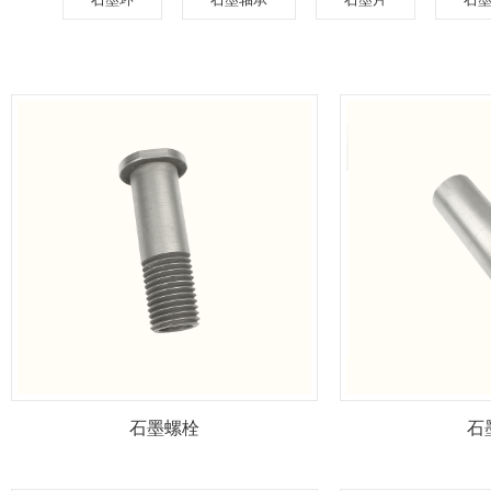
石墨螺栓
石