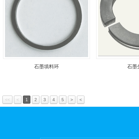
石墨填料环
石墨
<<
<
1
2
3
4
5
>
<