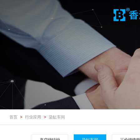
首页
行业应用
染缸车间
>
>
真空烧结炉
染缸车间
三价镀铬